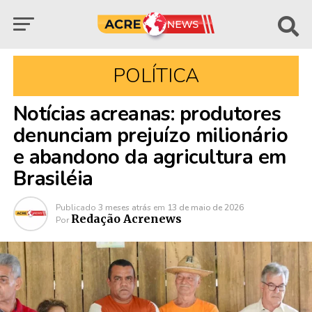
POLÍTICA
Notícias acreanas: produtores
denunciam prejuízo milionário
e abandono da agricultura em
Brasiléia
Publicado
3 meses atrás
em
13 de maio de 2026
Redação Acrenews
Por