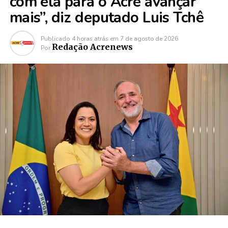
com ela para o Acre avançar
mais”, diz deputado Luis Tchê
Publicado
4 horas atrás
em
7 de agosto de 2026
Redação Acrenews
Por