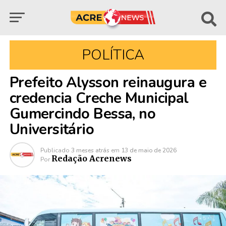
POLÍTICA
Prefeito Alysson reinaugura e
credencia Creche Municipal
Gumercindo Bessa, no
Universitário
Publicado
3 meses atrás
em
13 de maio de 2026
Redação Acrenews
Por